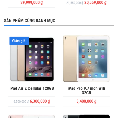
39,999,000
₫
20,559,000
₫
21,559,000
₫
SẢN PHẨM CÙNG DANH MỤC
Giảm giá!
iPad Air 2 Cellular 128GB
iPad Pro 9.7 inch Wifi
32GB
6,300,000
₫
5,400,000
₫
6,500,000
₫