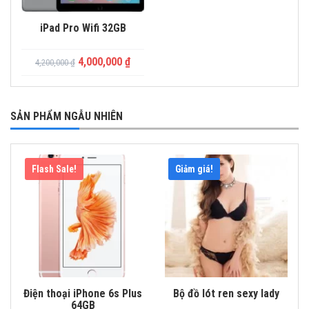
iPad Pro Wifi 32GB
4,000,000
₫
4,200,000
₫
SẢN PHẨM NGẪU NHIÊN
Flash Sale!
Giảm giá!
Điện thoại iPhone 6s Plus
Bộ đồ lót ren sexy lady
64GB