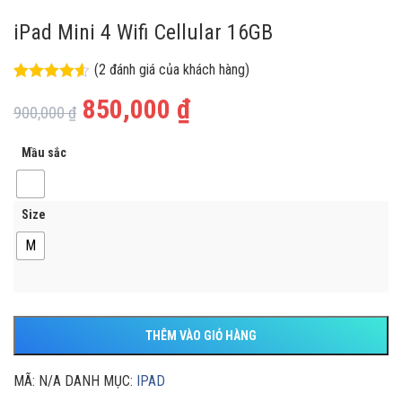
iPad Mini 4 Wifi Cellular 16GB
(
2
đánh giá của khách hàng)
4.50
2
trên 5
850,000
₫
dựa trên
900,000
₫
đánh giá
Mầu sắc
Size
M
THÊM VÀO GIỎ HÀNG
MÃ:
N/A
DANH MỤC:
IPAD