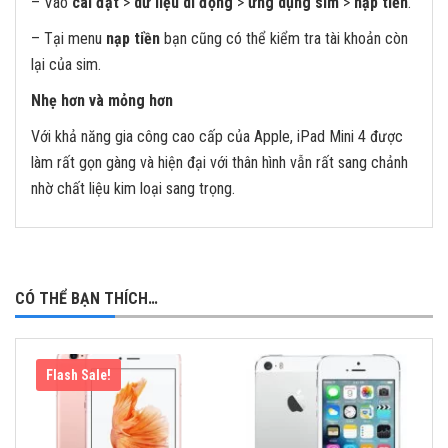
– Vào
cài đặt
>
dữ liệu di động
>
ứng dụng sim
>
nạp tiền
.
– Tại menu
nạp tiền
bạn cũng có thể kiểm tra tài khoản còn
lại của sim.
Nhẹ hơn và mỏng hơn
Với khả năng gia công cao cấp của Apple, iPad Mini 4 được
làm rất gọn gàng và hiện đại với thân hình vẫn rất sang chảnh
nhờ chất liệu kim loại sang trọng.
CÓ THỂ BẠN THÍCH…
Flash Sale!