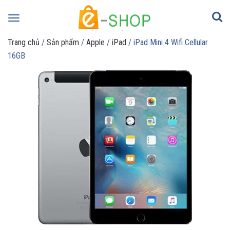
Toggle
navigation
Trang chủ
/
Sản phẩm
/
Apple
/
iPad
/ iPad Mini 4 Wifi Cellular
16GB